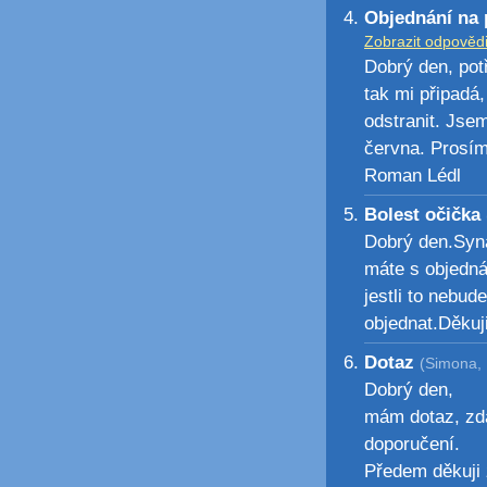
Objednání na 
Zobrazit odpověd
Dobrý den, pot
tak mi připadá
odstranit. Jse
června. Prosím
Roman Lédl
Bolest očička
Dobrý den.Syna
máte s objedná
jestli to nebud
objednat.Děku
Dotaz
(Simona, 
Dobrý den,
mám dotaz, zda 
doporučení.
Předem děkuji 