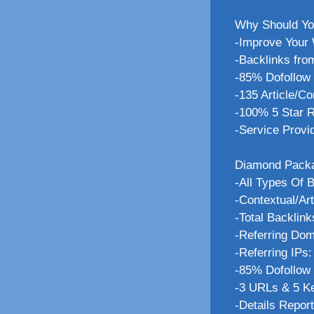
Why Should You
-Improve Your
-Backlinks fro
-85% Dofollow 
-135 Article/C
-100% 5 Star 
-Service Provi
Diamond Pack
-All Types Of 
-Contextual/Art
-Total Backlink
-Referring Dom
-Referring IPs
-85% Dofollow
-3 URLs & 5 K
-Details Repo