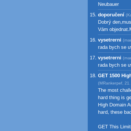
Neubauer
doporučení
(K
Dobrý den,musí
Vám objednat.
vysetrerni
(mar
rada bych se u
vysetrerni
(mar
rada bych se u
GET 1500 High
(MRankerpef, 21.
The most chall
hard thing is g
High Domain Au
hard, these bac
GET This Limit