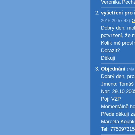
Veronika Pech
vyšetření pro
2016 20:57:43)
O
Dobrý den, moh
potvrzení, že 
Kolik mě prosí
Dorazit?
Děkuji
Objednání
(Mar
Dobrý den, pro
Jméno: Tomáš
Nar: 29.10.200
Poj: VZP
Momentálně ho p
Přede děkuji z
Marcela Koub
Tel: 775097315