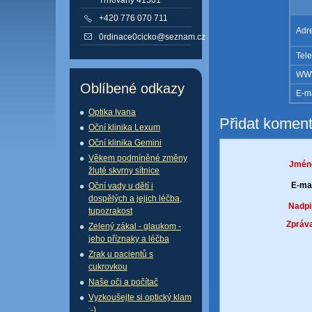
+420 776 070 711
Adr
0rdinace0cicko@seznam.cz
Tele
WW
Oblíbené odkazy
E-ma
Optika Ivana
Přidat koment
Oční klinika Lexum
Oční klinika Gemini
Věkem podmíněné změny
Jmén
žluté skvrny sítnice
E-mai
Oční vady u dětí i
dospělých a jejich léčba,
Nadpi
tupozrakost
Zpráva
Zelený zákal - glaukom -
jeho příznaky a léčba
Zrak u pacientů s
cukrovkou
Naše oči a počítač
Vyzkoušejte si optický klam
:-)