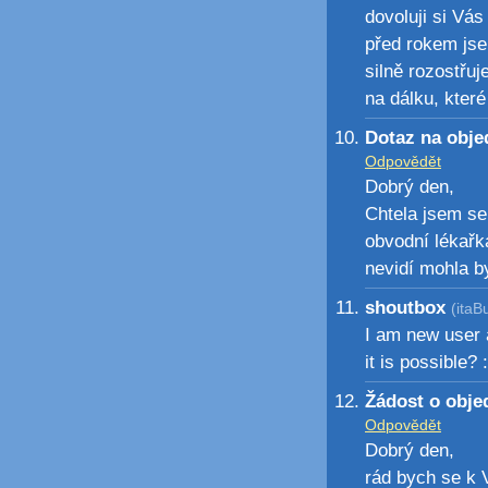
dovoluji si Vás
před rokem jse
silně rozostřuj
na dálku, které
Dotaz na obj
Odpovědět
Dobrý den,
Chtela jsem se
obvodní lékařk
nevidí mohla b
shoutbox
(itaB
I am new user a
it is possible? :
Žádost o obje
Odpovědět
Dobrý den,
rád bych se k 