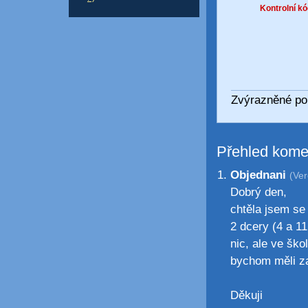
Kontrolní kó
Zvýrazněné pol
Přehled kome
Objednani
(Ver
Dobrý den,
chtěla jsem se
2 dcery (4 a 11
nic, ale ve šk
bychom měli zaj
Děkuji