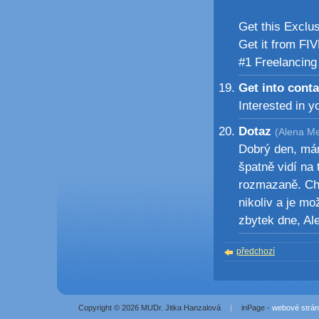
Get this Exclu
Get it from FI
#1 Freelancin
Get into cont
Interested in 
Dotaz
(Alena Me
Dobrý den, mám
špatně vidí na 
rozmazaně. Cht
nikoliv a je mo
zbytek dne, A
předchozí
Copyright © 2026 MUDr. Jitka Hanzalová
|
inPage -
webové strá