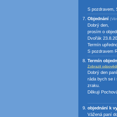
S pozdravem, 
Objednání
(Věr
Dobrý den,
prosím o objed
Dvořák 23.8.20
Termín upředno
S pozdravem 
Termín objed
Zobrazit odpověd
Dobrý den paní
ráda bych se i
zraku.
Děkuji Pochov
objednání k v
Vážená paní do