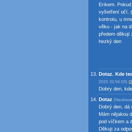
Erikem. Pokud 
vyšetření očí. 
kontrolu, u mn
věku - jak na d
předem děkuji
hezký den
Dotaz. Kde te
2020 20:56:09)
O
Dobry den, kde
Dotaz
(Neubauer
Dobrý den, dá 
Mám nějakou do
pod víčkem a z
Děkuji za odp