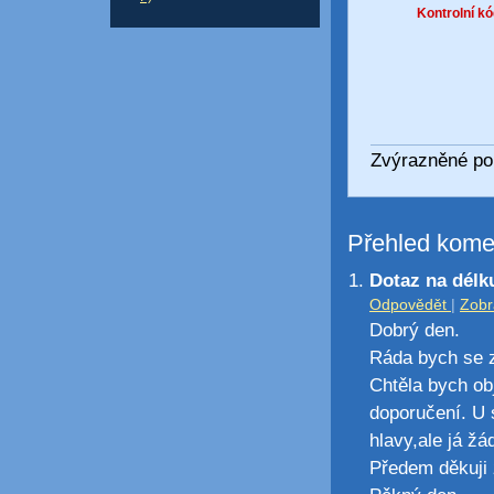
Kontrolní kó
Zvýrazněné pol
Přehled kome
Dotaz na délk
Odpovědět
|
Zobr
Dobrý den.
Ráda bych se z
Chtěla bych obj
doporučení. U 
hlavy,ale já ž
Předem děkuji