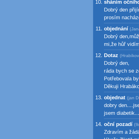
sháním očníh
Dobrý den přij
prosím nacházé
objednání
(Jan
Dobrý den,můž
mi,že hůř vidí
Dotaz
(Hrabíkov
Dobrý den,
ráda bych se ze
Potřebovala byc
Děkuji Hrabák
objednat
(jan D
dobry den....j
jsem diabetik.
oční pozadí
(I
Zdravím a žád