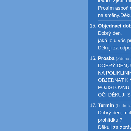
lékaře.Zjistil m
Prosím aspoň o
na směny.Děku
Objednací do
Dobrý den,
jaká je u vás 
Děkuji za odp
Prosba
(Zdena S
DOBRÝ DEN,J
NA POLIKLIN
OBJEDNAT K V
POJIŠTOVNU
OČI DĚKUJI 
Termín
(Ludmil
Dobrý den, moh
prohlídku ?
Děkuji za zpr