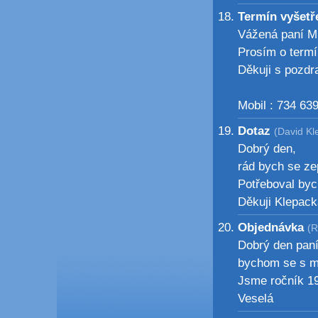
Termín vyšetř
Vážená paní Mu
Prosím o termí
Děkuji s pozdr
Mobil : 734 63
Dotaz
(David Kl
Dobrý den,
rád bych se zep
Potřeboval bych
Děkuji Klepack
Objednávka
(R
Dobrý den paní
bychom se s ma
Jsme ročník 19
Veselá