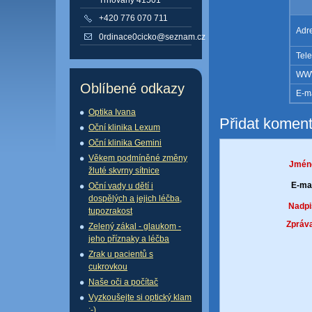
+420 776 070 711
Adr
0rdinace0cicko@seznam.cz
Tele
WW
Oblíbené odkazy
E-ma
Optika Ivana
Přidat koment
Oční klinika Lexum
Oční klinika Gemini
Věkem podmíněné změny
Jmén
žluté skvrny sítnice
E-mai
Oční vady u dětí i
dospělých a jejich léčba,
Nadpi
tupozrakost
Zpráva
Zelený zákal - glaukom -
jeho příznaky a léčba
Zrak u pacientů s
cukrovkou
Naše oči a počítač
Vyzkoušejte si optický klam
:-)