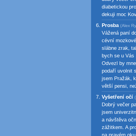
diabetickou pro
dekuji moc Kov
Prosba
(Alex Ry
Vážená paní d
cévní mozkové 
slábne zrak, t
bych se u Vás z
Odvezl by mne 
podaří uvolnit 
jsem Pražák, k
větší pensi, n
Vyšetření očí
Dobrý večer pa
jsem univerzit
a návštěva oční
zážitkem. A pr
na pravém oku 