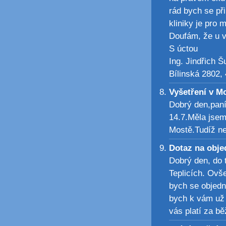
rád bych se př
kliniky je pro
Doufám, že u v
S úctou
Ing. Jindřich Š
Bílinská 2802, 
Vyšetření v M
Dobrý den,paní
14.7.Měla jsem
Mostě.Tudíž ne
Dotaz na obj
Dobrý den, do t
Teplicích. Ovš
bych se objedn
bych k vám už 
vás platí za b