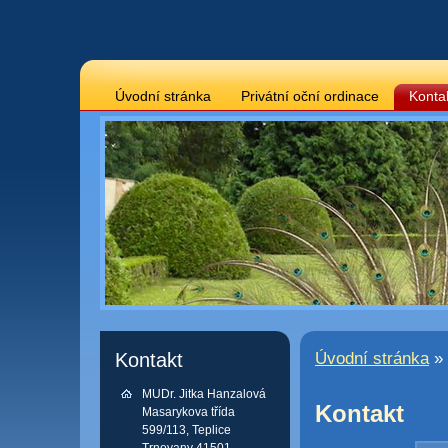
Úvodní stránka
Privátní oční ordinace
Konta
Kontakt
Úvodní stránka
» 
MUDr. Jitka Hanzalová
Kontakt
Masarykova třída
599/113, Teplice
Trnovany 41501