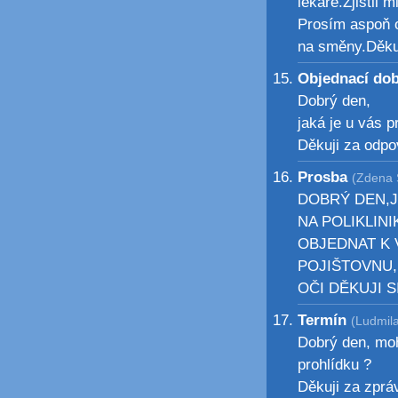
lékaře.Zjistil m
Prosím aspoň o
na směny.Děku
Objednací do
Dobrý den,
jaká je u vás 
Děkuji za odp
Prosba
(Zdena S
DOBRÝ DEN,J
NA POLIKLIN
OBJEDNAT K V
POJIŠTOVNU
OČI DĚKUJI 
Termín
(Ludmil
Dobrý den, moh
prohlídku ?
Děkuji za zpr