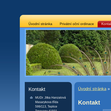
Úvodní stránka
Privátní oční ordinace
Konta
Kontakt
Úvodní stránka
» 
MUDr. Jitka Hanzalová
Kontakt
Masarykova třída
599/113, Teplice
Trnovany 41501