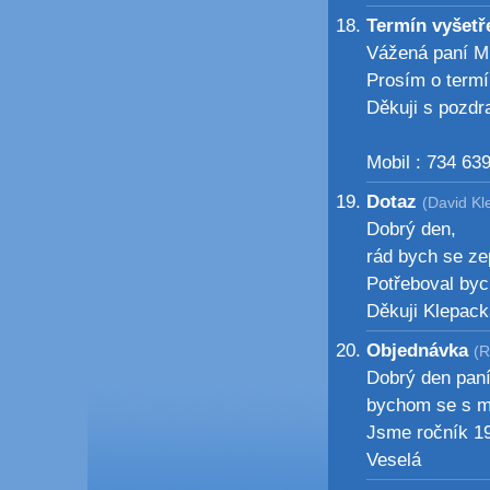
Termín vyšetř
Vážená paní Mu
Prosím o termí
Děkuji s pozdr
Mobil : 734 63
Dotaz
(David Kl
Dobrý den,
rád bych se zep
Potřeboval bych
Děkuji Klepack
Objednávka
(R
Dobrý den paní
bychom se s ma
Jsme ročník 19
Veselá