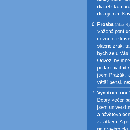
diabetickou pro
dekuji moc Kov
Prosba
(Alex Ry
Vážená paní d
cévní mozkové 
slábne zrak, t
bych se u Vás z
Odvezl by mne 
podaří uvolnit 
jsem Pražák, k
větší pensi, n
Vyšetření očí
Dobrý večer pa
jsem univerzit
a návštěva oční
zážitkem. A pr
na pravém oku 