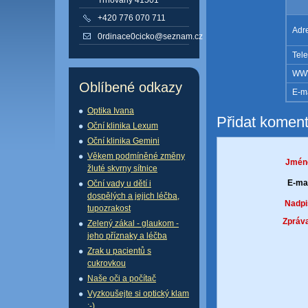
+420 776 070 711
Adr
0rdinace0cicko@seznam.cz
Tele
WW
Oblíbené odkazy
E-ma
Optika Ivana
Přidat koment
Oční klinika Lexum
Oční klinika Gemini
Věkem podmíněné změny
Jmén
žluté skvrny sítnice
E-mai
Oční vady u dětí i
dospělých a jejich léčba,
Nadpi
tupozrakost
Zpráva
Zelený zákal - glaukom -
jeho příznaky a léčba
Zrak u pacientů s
cukrovkou
Naše oči a počítač
Vyzkoušejte si optický klam
:-)