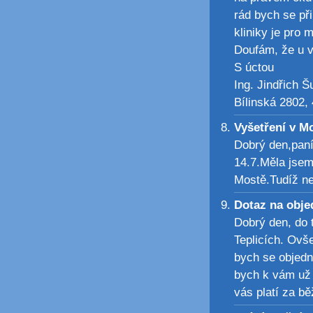
rád bych se př
kliniky je pro
Doufám, že u v
S úctou
Ing. Jindřich Š
Bílinská 2802, 
Vyšetření v M
Dobrý den,paní
14.7.Měla jsem
Mostě.Tudíž ne
Dotaz na obj
Dobrý den, do t
Teplicích. Ovš
bych se objedn
bych k vám už 
vás platí za b