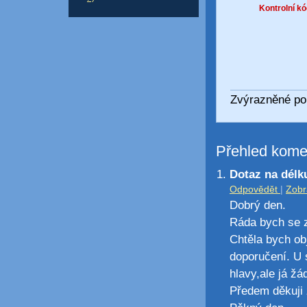
Kontrolní kó
Zvýrazněné pol
Přehled kome
Dotaz na délk
Odpovědět
|
Zobr
Dobrý den.
Ráda bych se z
Chtěla bych obj
doporučení. U 
hlavy,ale já ž
Předem děkuji