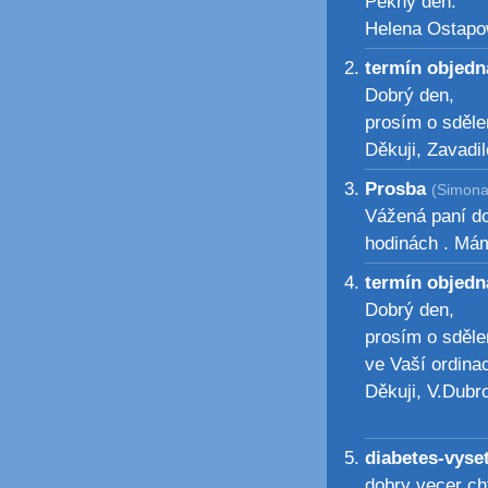
Pěkný den.
Helena Ostap
termín objed
Dobrý den,
prosím o sdělen
Děkuji, Zavadi
Prosba
(Simona
Vážená paní do
hodinách . Mám
termín objed
Dobrý den,
prosím o sděle
ve Vaší ordinac
Děkuji, V.Dubro
diabetes-vyse
dobry vecer cht