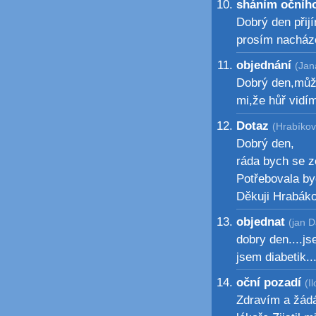
sháním očníh
Dobrý den přij
prosím nacházé
objednání
(Jan
Dobrý den,můž
mi,že hůř vidí
Dotaz
(Hrabíkov
Dobrý den,
ráda bych se ze
Potřebovala byc
Děkuji Hrabák
objednat
(jan D
dobry den....j
jsem diabetik.
oční pozadí
(I
Zdravím a žád