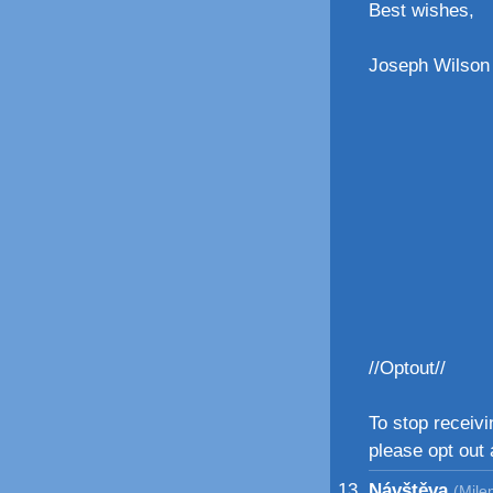
Best wishes,
Joseph Wilson
//Optout//
To stop receiv
please opt out 
Návštěva
(Mile