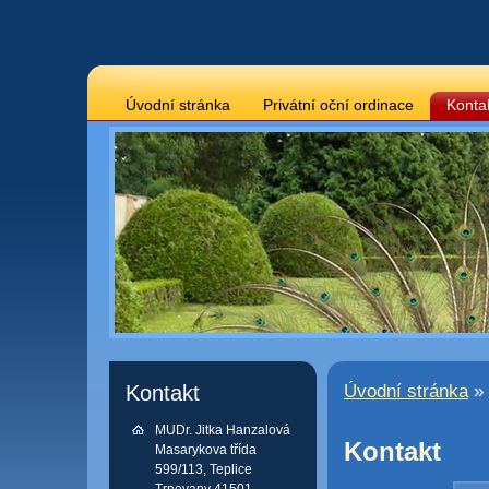
Úvodní stránka
Privátní oční ordinace
Konta
Kontakt
Úvodní stránka
» 
MUDr. Jitka Hanzalová
Kontakt
Masarykova třída
599/113, Teplice
Trnovany 41501