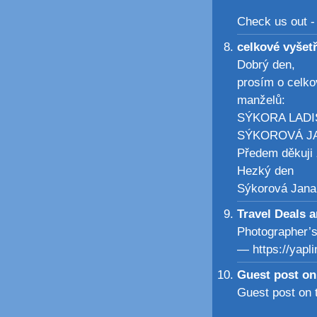
Check us out -
celkové vyšet
Dobrý den,
prosím o celkov
manželů:
SÝKORA LADISL
SÝKOROVÁ JAN
Předem děkuji 
Hezký den
Sýkorová Jana
Travel Deals 
Photographer’s
— https://yapli
Guest post on
Guest post on 