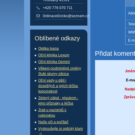
+420 776 070 711
Adr
0rdinace0cicko@seznam.cz
Tele
WW
Oblíbené odkazy
E-ma
Optika Ivana
Přidat koment
Oční klinika Lexum
Oční klinika Gemini
Věkem podmíněné změny
Jmén
žluté skvrny sítnice
E-mai
Oční vady u dětí i
dospělých a jejich léčba,
Nadpi
tupozrakost
Zpráva
Zelený zákal - glaukom -
jeho příznaky a léčba
Zrak u pacientů s
cukrovkou
Naše oči a počítač
Vyzkoušejte si optický klam
:-)