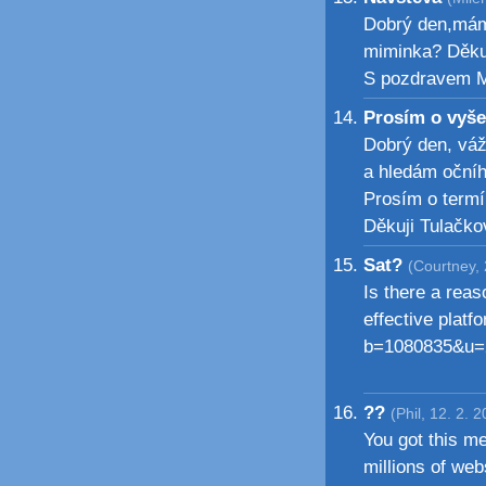
Dobrý den,mám
miminka? Děku
S pozdravem M
Prosím o vyše
Dobrý den, váž
a hledám očního
Prosím o termí
Děkuji Tulačko
Sat?
(Courtney, 
Is there a reas
effective plat
b=1080835&u
??
(Phil, 12. 2. 
You got this m
millions of webs