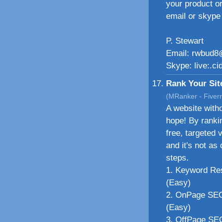
your product or
email or skype
P. Stewart
Email: rwbud8
Skype: live:.c
Rank Your Sit
(MRanker - Fiverr
A website witho
hope! By ranki
free, targeted v
and it's not as
steps.
1. Keyword Res
(Easy)
2. OnPage SEO
(Easy)
3. OffPage SEO