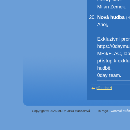
Milan Zemek.
Nová hudba
(R
Ahoj,
Exkluzivní pro
https://0daymu
MP3/FLAC, labe
přístup k exklu
hudbě.
0day team.
předchozí
Copyright © 2026 MUDr. Jitka Hanzalová
|
inPage -
webové strá