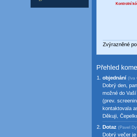
Kontrolní kó
Zvýrazněné pol
Přehled kome
objednání
(Iva
Dobrý den, pan
možné do Vaší 
(prev. screeni
kontaktovala as
Děkuji, Čepelk
Dotaz
(Pavel Dy
Dobrý večer je