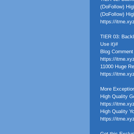
(DoFollow) High
(DoFollow) Hig
https://itme.xy
TIER 03: Back
Use it)#
Blog Comment 
https://itme.x
11000 Huge Re
https://itme.x
More Exception
High Quality G
https://itme.x
High Quality Y
https://itme.x
Get this Exclus