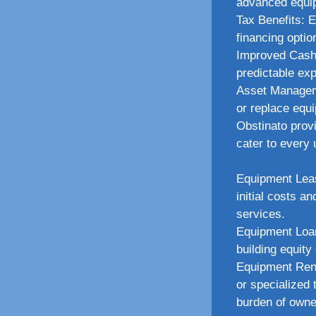
advanced equip
Tax Benefits: 
financing optio
Improved Cash
predictable ex
Asset Manageme
or replace equi
Obstinato provi
cater to every
Equipment Leas
initial costs 
services.
Equipment Loan
building equity
Equipment Rent
or specialized
burden of owne