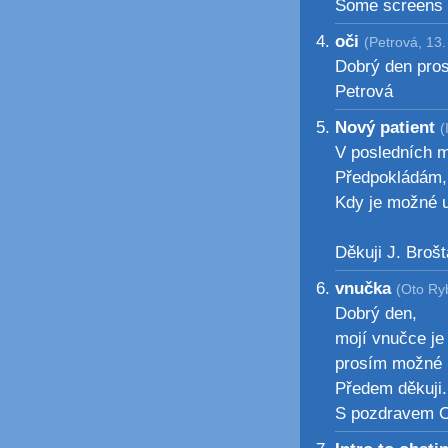
Some screens -
oči
(Petrová, 13.
Dobrý den prosí
Petrová
Nový patient
(
V posledních m
Předpokládám, 
Kdy je možné u
Děkuji J. Brošt
vnučka
(Oto Ry
Dobrý den,
mojí vnučce je 
prosím možné 
Předem děkuji.
S pozdravem O