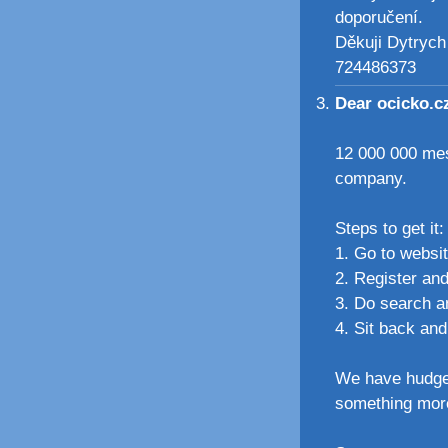
doporučení.
Děkuji Dytrych
724486373
Dear ocicko.
12 000 000 mes
company.
Steps to get it:
1. Go to websi
2. Register and
3. Do search 
4. Sit back and
We have hudge 
something mor