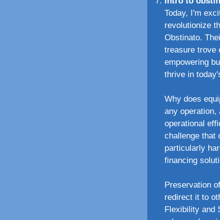
Intro to obsti
Today, I'm exci
revolutionize 
Obstinato. The
treasure trove 
empowering bus
thrive in today
Why does equip
any operation, 
operational eff
challenge that
particularly ha
financing solut
Preservation o
redirect it to 
Flexibility and