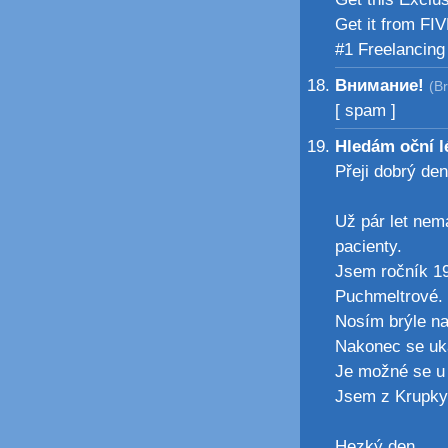
Get it from FI
#1 Freelancin
Внимание!
(B
[ spam ]
Hledám oční 
Přeji dobrý den
Už pár let nem
pacienty.
Jsem ročník 19
Puchmeltrové.
Nosím brýle na
Nakonec se uká
Je možné se u 
Jsem z Krupky
Hezký den.