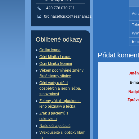
+420 776 070 711
Adr
0rdinace0cicko@seznam.cz
Tele
WW
Oblíbené odkazy
E-ma
Optika Ivana
Přidat koment
Oční klinika Lexum
Oční klinika Gemini
Věkem podmíněné změny
Jmén
žluté skvrny sítnice
E-mai
Oční vady u dětí i
dospělých a jejich léčba,
Nadpi
tupozrakost
Zpráva
Zelený zákal - glaukom -
jeho příznaky a léčba
Zrak u pacientů s
cukrovkou
Naše oči a počítač
Vyzkoušejte si optický klam
:-)