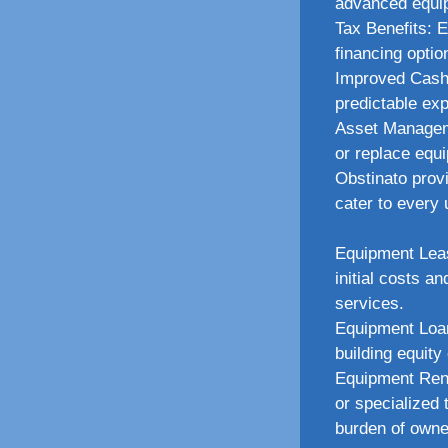
advanced equip
Tax Benefits: 
financing optio
Improved Cash
predictable ex
Asset Manageme
or replace equi
Obstinato provi
cater to every
Equipment Leas
initial costs 
services.
Equipment Loan
building equity
Equipment Rent
or specialized
burden of owne