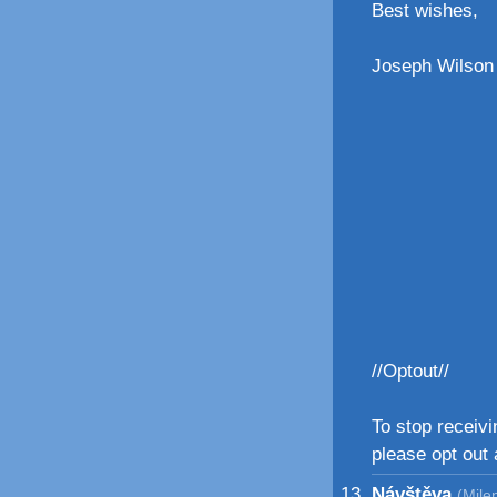
Best wishes,
Joseph Wilson
//Optout//
To stop receiv
please opt out 
Návštěva
(Mile