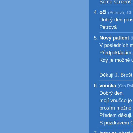
Some screens -
oči
(Petrová, 13.
Dobrý den prosí
Petrová
Nový patient
(
V posledních m
Předpokládám, 
Kdy je možné u
Děkuji J. Brošt
vnučka
(Oto Ry
Dobrý den,
mojí vnučce je 
prosím možné 
Předem děkuji.
S pozdravem O