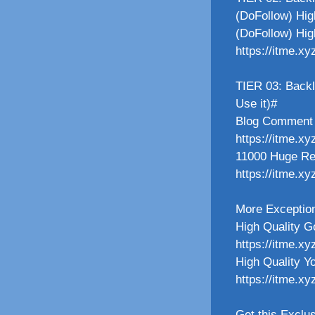
(DoFollow) High
(DoFollow) Hig
https://itme.xy
TIER 03: Back
Use it)#
Blog Comment 
https://itme.x
11000 Huge Re
https://itme.x
More Exception
High Quality G
https://itme.x
High Quality Y
https://itme.x
Get this Exclus