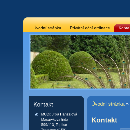
Úvodní stránka
Privátní oční ordinace
Konta
Kontakt
Úvodní stránka
» 
MUDr. Jitka Hanzalová
Kontakt
Masarykova třída
599/113, Teplice
Trnovany 41501