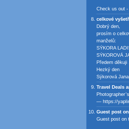
Check us out -
celkové vyšet
Dobrý den,
prosím o celkov
manželů:
SÝKORA LADISL
SÝKOROVÁ JAN
Předem děkuji 
Hezký den
Sýkorová Jana
Travel Deals 
Photographer’s
— https://yapli
Guest post on
Guest post on 