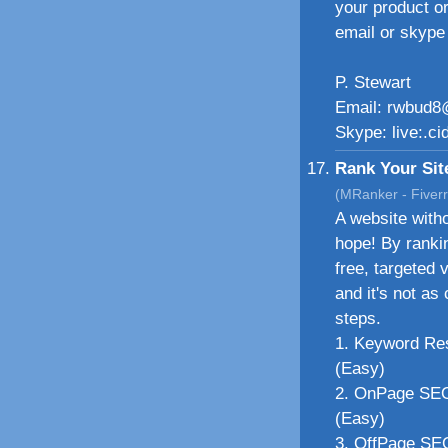
your product or
email or skype
P. Stewart
Email: rwbud8
Skype: live:.c
Rank Your Sit
(MRanker - Fiverr
A website witho
hope! By ranki
free, targeted v
and it's not as
steps.
1. Keyword Res
(Easy)
2. OnPage SEO
(Easy)
3. OffPage SEO