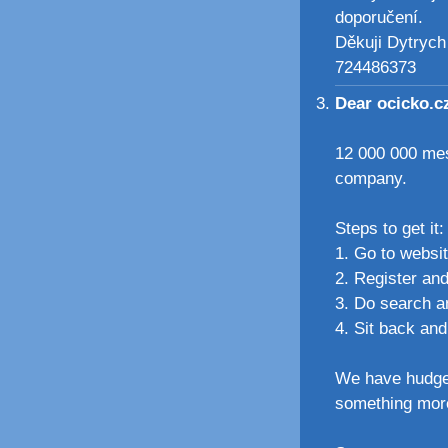
doporučení.
Děkuji Dytrych
724486373
Dear ocicko.
12 000 000 mes
company.
Steps to get it:
1. Go to websi
2. Register and
3. Do search 
4. Sit back and
We have hudge 
something mor