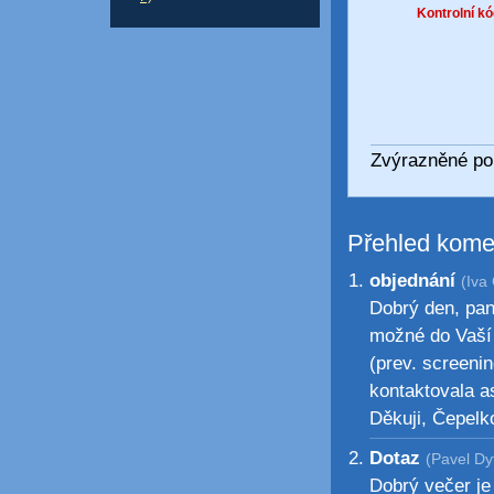
Kontrolní kó
Zvýrazněné pol
Přehled kome
objednání
(Iva
Dobrý den, pan
možné do Vaší 
(prev. screeni
kontaktovala as
Děkuji, Čepelk
Dotaz
(Pavel Dy
Dobrý večer je