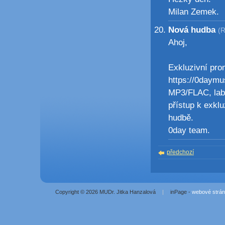
Milan Zemek.
Nová hudba
(R
Ahoj,
Exkluzivní pro
https://0daymu
MP3/FLAC, labe
přístup k exklu
hudbě.
0day team.
předchozí
Copyright © 2026 MUDr. Jitka Hanzalová
|
inPage -
webové strá