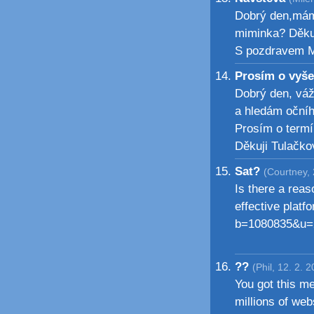
Dobrý den,mám
miminka? Děku
S pozdravem M
Prosím o vyše
Dobrý den, váž
a hledám očního
Prosím o termí
Děkuji Tulačko
Sat?
(Courtney, 
Is there a reas
effective plat
b=1080835&u
??
(Phil, 12. 2. 
You got this m
millions of webs