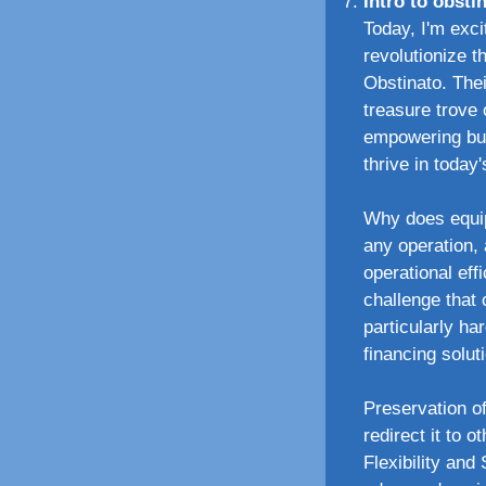
Intro to obsti
Today, I'm exci
revolutionize 
Obstinato. The
treasure trove 
empowering bus
thrive in today
Why does equip
any operation, 
operational eff
challenge that
particularly ha
financing solut
Preservation o
redirect it to 
Flexibility and