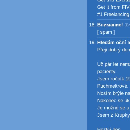
Get it from FI
#1 Freelancin
Внимание!
(B
[ spam ]
Hledám oční 
Přeji dobrý den
Už pár let nem
pacienty.
Jsem ročník 19
Puchmeltrové.
Nosím brýle na
Nakonec se uká
Je možné se u 
Jsem z Krupky
Hezký den.